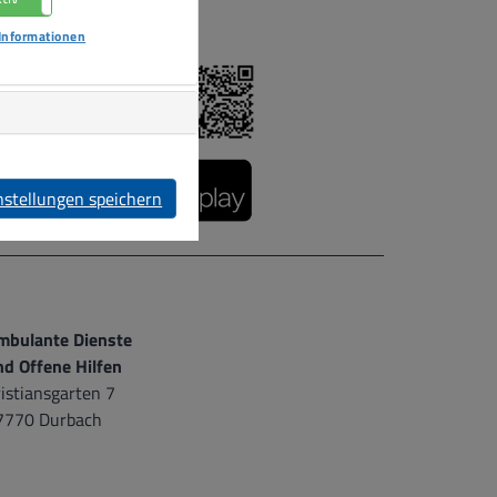
Informationen
nstellungen speichern
mbulante Dienste
nd Offene Hilfen
istiansgarten 7
7770 Durbach