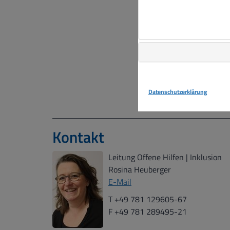
Datenschutzerklärung
Kontakt
Leitung Offene Hilfen | Inklusion
Rosina Heuberger
E-Mail
T +49 781 129605-67
F +49 781 289495-21