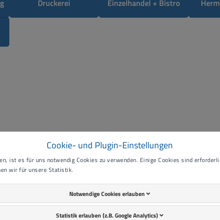
g
Druckerei
Einzelhandel + Bistro
Herm
Unsere Dienstleistungen in der Elektromontage umfassen:
Cookie- und Plugin-Einstellungen
Kabelkonfektion
n, ist es für uns notwendig Cookies zu verwenden. Einige Cookies sind erforderlic
Kabelbaum-Fertigung
en wir für unsere Statistik.
Verdrahten von Schaltanlagen und Steuerungen
Anschließen von Befehls- und Meldegeräten für die 
Notwendige Cookies erlauben
Fertigung von Systemkomponenten
Sonderkonfektion von Einzeladern und Einzelleitung
Statistik erlauben (z.B. Google Analytics)