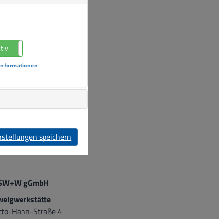
tiv
Nicht aktiv
com'
Informationen
nstellungen speichern
SW+W gGmbH
weigwerkstätte
tto-Hahn-Straße 4