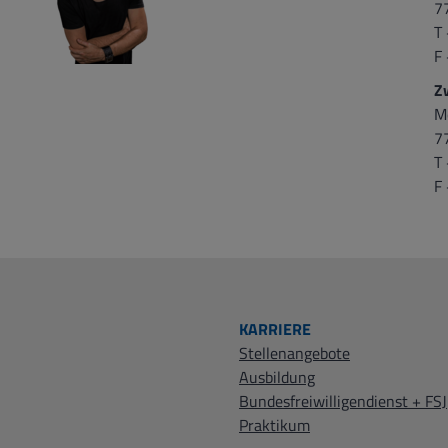
7
T
F
Z
M
7
T
F
KARRIERE
Stellenangebote
Ausbildung
Bundesfreiwilligendienst + FSJ
Praktikum