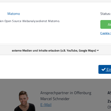
Matomo
Status:
 den Open Source Webanalysedienst Matomo.
Ak
Durch das Aktivieren werden Daten an den Anbieter 'youtube.
übermittelt. Weitere Informationen können in unserer
Cookie 
Datenschutzerklärung
entnommen werden.
Youtube Aktivieren
externe Medien und Inhalte erlauben (z.B. YouTube, Google Maps)
Ei
Ansprechpartner in Offenburg
A
Marcel Schneider
Z
E-Mail
O