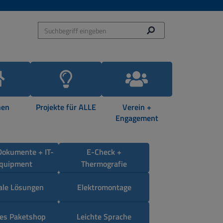
en
Projekte für ALLE
Verein +
Engagement
Dokumente + IT-
E-Check +
quipment
Thermografie
tale Lösungen
Elektromontage
es Paketshop
Leichte Sprache