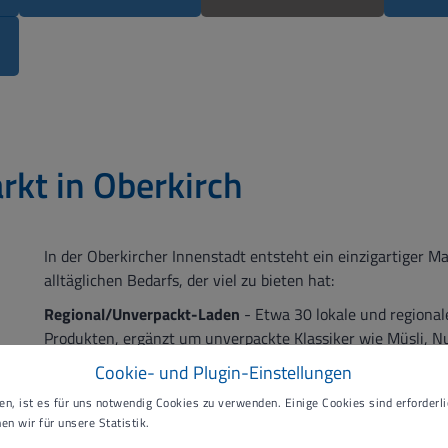
rkt in Oberkirch
In der Oberkircher Innenstadt entsteht ein einzigartiger 
alltäglichen Bedarfs, der viel zu bieten hat:
Regional/Unverpackt-Laden
- Etwa 30 lokale und regional
Produkten, ergänzt um unverpackte Klassiker wie Müsli, N
Cookie- und Plugin-Einstellungen
City-Markt -
Im City-Markt ergänzen klassische Waren des 
n, ist es für uns notwendig Cookies zu verwenden. Einige Cookies sind erforderlic
Bistro -
Das Bistro bietet neben besonderen Kaffeespezial
en wir für unsere Statistik.
Ladens individuell zusammengestellt werden können, kleine