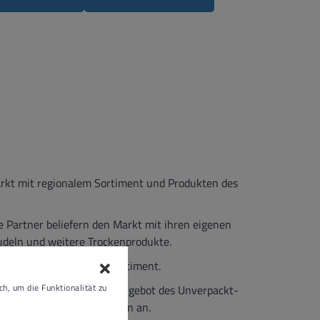
Markt mit regionalem Sortiment und Produkten des
e Partner beliefern den Markt mit ihren eigenen
udeln und weitere Trockenprodukte.
täglichen Bedarfs das Sortiment.
h, um die Funktionalität zu
itäten, die auch aus dem Angebot des Unverpackt-
 frisch zubereitete Speisen an.