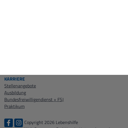
wohnen(at)lebenshilfe-offenburg.de
WIR ÜBER UNS
Leitbild
Kontakt
Zertifizierungen
KARRIERE
Stellenangebote
Ausbildung
Bundesfreiwilligendienst + FSJ
Praktikum
Copyright 2026 Lebenshilfe