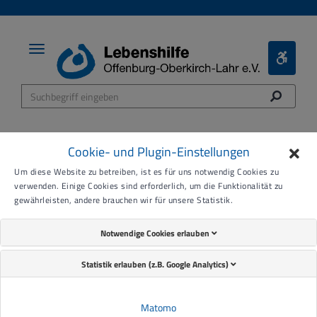
Toggle
Toggle
navigation
Bariere
Menü
Cookie- und Plugin-Einstellungen
Um diese Website zu betreiben, ist es für uns notwendig Cookies zu
Beratung - für eine echte
verwenden. Einige Cookies sind erforderlich, um die Funktionalität zu
gewährleisten, andere brauchen wir für unsere Statistik.
Teilhabe in allen Bereichen
Notwendige Cookies erlauben
Statistik erlauben (z.B. Google Analytics)
Matomo