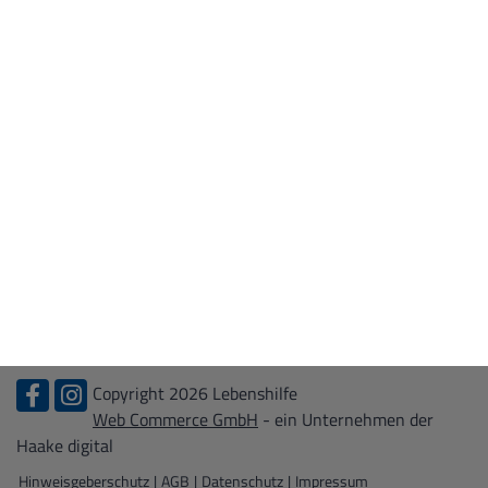
WIR ÜBER UNS
Leitbild
Kontakt
Zertifizierungen
KARRIERE
Stellenangebote
Ausbildung
Bundesfreiwilligendienst + FSJ
Praktikum
Copyright 2026 Lebenshilfe
Web Commerce GmbH
- ein Unternehmen der
Haake digital
Hinweisgeberschutz
|
AGB
|
Datenschutz
|
Impressum