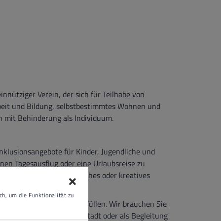
innütziger Verein, der sich für Teilhabe von
rbeit und Bildung, selbstbestimmtes Wohnen und
h mit Behinderung als Individuum.
Inklusionsangebote für Kinder, Jugendliche und
nen Tagesausflug oder eine Urlaubsreise zu
 Sie möchten Ihr sportliches oder kreatives
h, um die Funktionalität zu
he unserer Klienten zu erfüllen. Wir brauchen Sie
um Kaffeetrinken in der Stadt oder als Begleitung