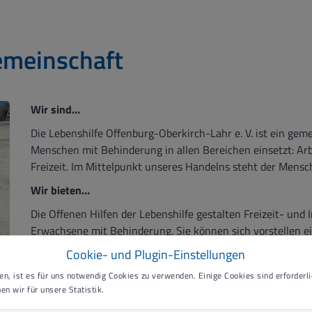
emeinschaft
Wir sind…
Die Lebenshilfe Offenburg-Oberkirch-Lahr e. V. ist ein geme
Menschen mit Behinderung in allen Bereichen einsetzt: A
Freizeit. Im Mittelpunkt unseres Handelns steht der Mensc
Wir bieten…
Die Offenen Hilfen der Lebenshilfe gestalten Freizeit- und 
Erwachsene mit Behinderung. Sie können sich vorstellen ei
begleiten oder möchten im Kinderferienprogramm mithelfen?
Cookie- und Plugin-Einstellungen
Talent in einem unserer Kursangebote einbringen?
n, ist es für uns notwendig Cookies zu verwenden. Einige Cookies sind erforderlic
Es ist für uns eine Herzensaufgabe auch individuelle Wünsc
en wir für unsere Statistik.
als Begleitung zu einem Konzertbesuch der Lieblingsband, z