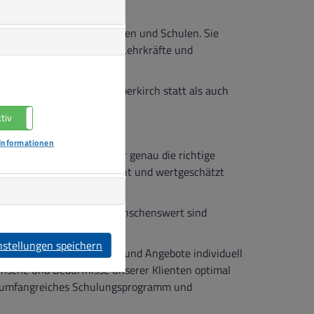
rationshilfen in Kindergärten und Schulen. Sie
materialien aufbereiten? Lehrkräfte und
hilfe in Offenburg und Oberkirch statt als auch
tiv
Nicht aktiv
Informationen
 Wir sind sicher, dass wir genau die richtige
falten können, sich gebraucht und wertgeschätzt
chen mit Behinderung. Wünschenswert sind
re Freizeitangebote.
nstellungen speichern
wesentlich, um Betreuung und Angebote individuell
sche und Bedürfnisse unserer Klienten optimal
n umfangreiches Schulungsprogramm und