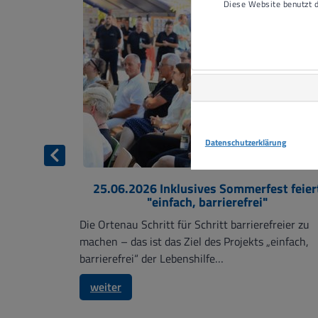
Diese Website benutzt
Datenschutzerklärung
vorheriges
sich über
25.06.2026
Inklusives Sommerfest feier
fin
"einfach, barrierefrei"
hr e.V.
Die Ortenau Schritt für Schritt barrierefreier zu
in für eine
machen – das ist das Ziel des Projekts „einfach,
barrierefrei“ der Lebenshilfe…
weiter