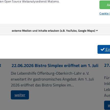
 den Open Source Webanalysedienst Matomo.
Ak
Cookie 
externe Medien und Inhalte erlauben (z.B. YouTube, Google Maps)
Ei
t
27
22.06.2026
Bistro Simplex eröffnet am 1. Juli
Die Lebenshilfe Offenburg-Oberkirch-Lahr e. V.
Für
erweitert ihr gastronomisches Angebot: Am 1. Juli
Ink
2026 eröffnet das Bistro Simplex im…
Leb
weiter
Au
w