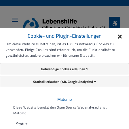
Toggle
Toggle
navigation
Bariere
Cookie- und Plugin-Einstellungen
Menü
Um diese Website zu betreiben, ist es für uns notwendig Cookies zu
verwenden. Einige Cookies sind erforderlich, um die Funktionalität zu
gewährleisten, andere brauchen wir für unsere Statistik.
Vielen Dank für Deine
Notwendige Cookies erlauben
Bewerbung!
Statistik erlauben (z.B. Google Analytics)
Hiermit bestätigen wir Dir den Eingang Deiner Bewerbung.
Bitte habe etwas Geduld, wir werden Deine Unterlagen prüfen und
Matomo
uns in Kürze bei Dir melden.
Diese Website benutzt den Open Source Webanalysedienst
Mit freundlichen Grüßen
Matomo.
Die Personalabteilung
Status: