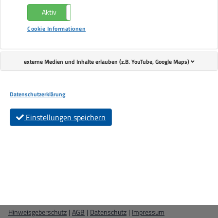
Aktiv
Nicht aktiv
Cookie Informationen
WIR ÜBER UNS
Leitbild
externe Medien und Inhalte erlauben (z.B. YouTube, Google Maps)
Kontakt
Zertifizierungen
Datenschutzerklärung
KARRIERE
Stellenangebote
Einstellungen speichern
Ausbildung
Bundesfreiwilligendienst + FSJ
Praktikum
Copyright 2026 Lebenshilfe
Web Commerce GmbH
- ein Unternehmen der
Haake digital
Hinweisgeberschutz
|
AGB
|
Datenschutz
|
Impressum