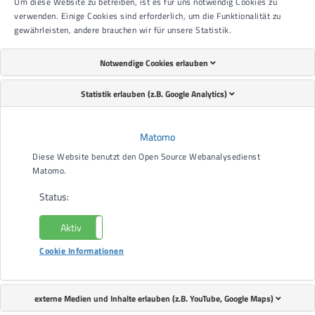
Um diese Website zu betreiben, ist es für uns notwendig Cookies zu
verwenden. Einige Cookies sind erforderlich, um die Funktionalität zu
gewährleisten, andere brauchen wir für unsere Statistik.
Notwendige Cookies erlauben
Statistik erlauben (z.B. Google Analytics)
Matomo
Ihr Partner für zukunftsorientierte Elektrotechnik
Diese Website benutzt den Open Source Webanalysedienst
Wir sind Ihr kompetenter Ansprechpartner für innovative
Matomo.
und maßgeschneiderte Lösungen in allen Bereichen der
Status:
Elektrotechnik.
Von der klassischen Elektroinstallation bis hin zu
Aktiv
Nicht aktiv
zukunftsträchtigen Smart-Home-Systemen – wir setzen
Cookie Informationen
Ihre Visionen mit Fachwissen und Leidenschaft um.
Unsere Leistungen im Überblick
externe Medien und Inhalte erlauben (z.B. YouTube, Google Maps)
Elektroinstallationen in Neubauten: