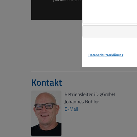
Datenschutzerklärung
Kontakt
Betriebsleiter iD gGmbH
Johannes Bühler
E-Mail