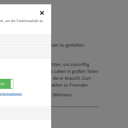
h, um die Funktionalität zu
n Wünschen und Bedürfnissen zu gestalten.
eigene Wohnung ziehen möchten, um zukünftig
ei der Herausforderung, das Leben in großen Teilen
r erhält die Unterstützung, die er braucht. Zum
tiv
Nicht aktiv
ur Gesundheit und bei Kontakten zu Freunden.
Informationen
en Zeit des selbstständigen Wohnens.