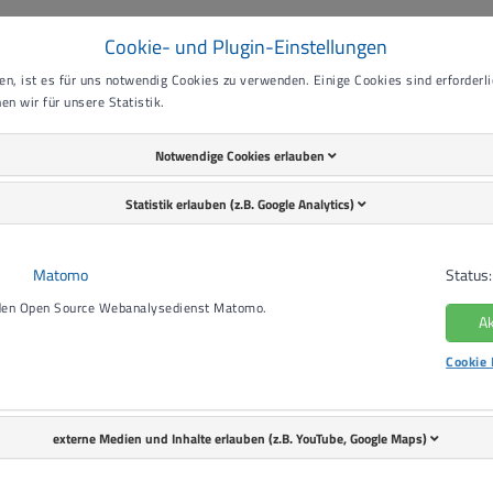
Cookie- und Plugin-Einstellungen
en Wohnung
n, ist es für uns notwendig Cookies zu verwenden. Einige Cookies sind erforderlic
en wir für unsere Statistik.
Notwendige Cookies erlauben
erstützen Menschen mit Behinderung, ihr Leben nach den eigene
Statistik erlauben (z.B. Google Analytics)
nt Begleitetes Wohnen (ABW) und Trainingswohnen
ngebote richten sich an Menschen mit Behinderung, die in eine 
, als Paar oder in einer Wohngemeinschaft mit anderen zu leben. B
Matomo
Status:
tändig zu organisieren und zu gestalten, stehen wir zur Seite. Jede
 den Open Source Webanalysedienst Matomo.
Ak
l beim Putzen, beim Umgang mit Geld und Behörden, bei Fragen z
Cookie 
ulante Trainingswohnen ist eine intensive Begleitung in der erst
externe Medien und Inhalte erlauben (z.B. YouTube, Google Maps)