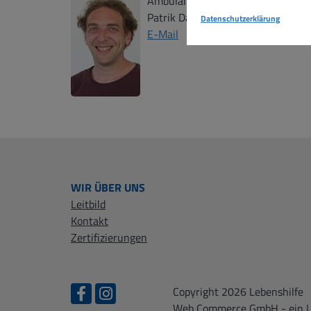
Ambulant Begleitetes Wohnen
Patrik Danielewski
Datenschutzerklärung
E-Mail
WIR ÜBER UNS
Leitbild
Kontakt
Zertifizierungen
Copyright 2026 Lebenshilfe
Web Commerce GmbH
- ein 