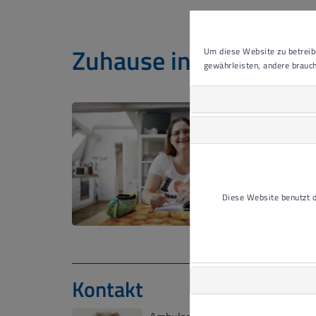
Zuhause in der eigen
Um diese Website zu betreibe
gewährleisten, andere brauch
Wir unt
Ambula
Diese A
alleine
selbsts
Diese Website benutzt
Beispie
Das amb
Kontakt