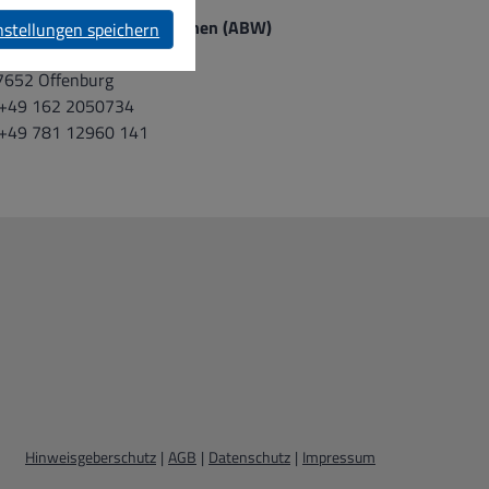
mbulante Dienste
mbulant Begleitetes Wohnen (ABW)
nstellungen speichern
ckenerstraße 7
7652 Offenburg
 +49 162 2050734
 +49 781 12960 141
Hinweisgeberschutz
|
AGB
|
Datenschutz
|
Impressum