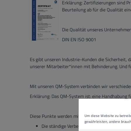
Erklärung: Zertifizierungen sind P
Beurteilung ab für die Qualität ei
Die Qualität unseres Unternehmen
DIN EN ISO 9001
Es gibt unseren Industrie-Kunden die Sicherheit, d
unserer Mitarbeiter*innen mit Behinderung. Und f
Mit unseren QM-System verbinden wir verschiede
Erklärung: Das QM-System ist: eine Handhabung fü
Diese Punkte werden mit unserem QM-System übe
Um diese Website zu betreibe
gewährleisten, andere brauch
Die ständige Verbesserung unserer Abläufe i