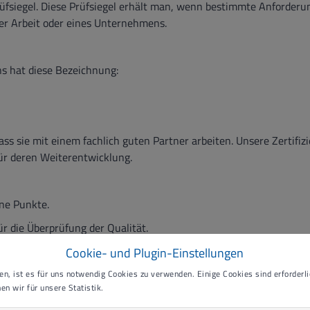
rüfsiegel. Diese Prüfsiegel erhält man, wenn bestimmte Anforderun
ner Arbeit oder eines Unternehmens.
s hat diese Bezeichnung:
ass sie mit einem fachlich guten Partner arbeiten. Unsere Zertifiz
ür deren Weiterentwicklung.
ne Punkte.
r die Überprüfung der Qualität.
Cookie- und Plugin-Einstellungen
rprüft:
n, ist es für uns notwendig Cookies zu verwenden. Einige Cookies sind erforderlic
en wir für unsere Statistik.
n der Herstellung der Produkte. Sowie die Begleitung unserer Mit