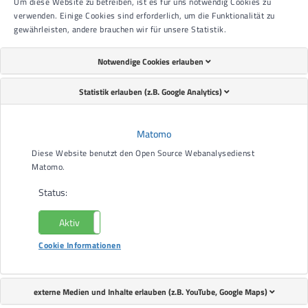
Um diese Website zu betreiben, ist es für uns notwendig Cookies zu
verwenden. Einige Cookies sind erforderlich, um die Funktionalität zu
gewährleisten, andere brauchen wir für unsere Statistik.
Notwendige Cookies erlauben
Statistik erlauben (z.B. Google Analytics)
Matomo
Ihr Partner für zukunftsorientierte Elektrotechnik
Diese Website benutzt den Open Source Webanalysedienst
Wir sind Ihr kompetenter Ansprechpartner für innovative
Matomo.
und maßgeschneiderte Lösungen in allen Bereichen der
Status:
Elektrotechnik.
Von der klassischen Elektroinstallation bis hin zu
Aktiv
Nicht aktiv
zukunftsträchtigen Smart-Home-Systemen – wir setzen
Cookie Informationen
Ihre Visionen mit Fachwissen und Leidenschaft um.
Unsere Leistungen im Überblick
externe Medien und Inhalte erlauben (z.B. YouTube, Google Maps)
Elektroinstallationen in Neubauten: