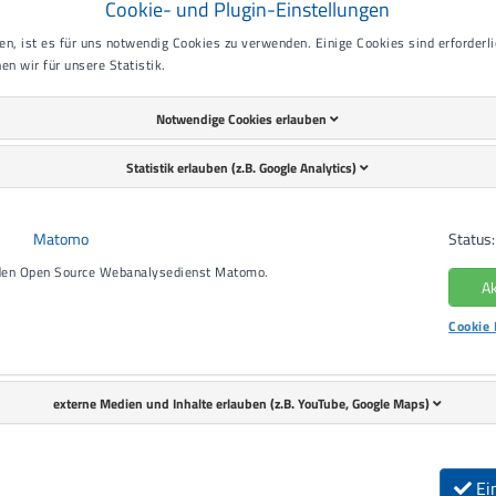
g
Druckerei
Einzelhandel + Bistro
Herm
Cookie- und Plugin-Einstellungen
n, ist es für uns notwendig Cookies zu verwenden. Einige Cookies sind erforderlic
en wir für unsere Statistik.
Notwendige Cookies erlauben
Statistik erlauben (z.B. Google Analytics)
veränderlicher elektrischer B
Matomo
Status:
 den Open Source Webanalysedienst Matomo.
Ak
Erklärung: Es handelt sich hier um elektrische Geräte, die n
Cookie 
Fernseher, Radiogeräte oder Computer
Jeder Arbeitgeber ist verpflichtet alle ortsveränderlichen e
externe Medien und Inhalte erlauben (z.B. YouTube, Google Maps)
prüfen zu lassen. Dazu gehören unter anderem:
Handgeführte Elektrowerkzeuge
Ei