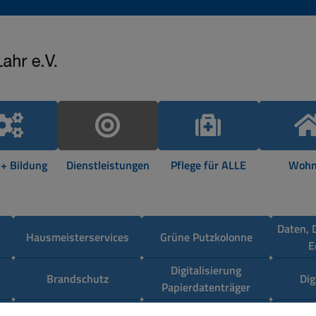
 + Bildung
Dienstleistungen
Pflege für ALLE
Wohn
Daten, 
Hausmeisterservices
Grüne Putzkolonne
E
Digitalisierung
Brandschutz
Dig
Papierdatenträger