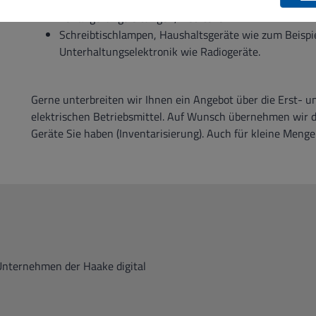
Bürogeräte, Computer, Bildschirme, Notebooks
Verlängerungsleitungen, Netzteile
Schreibtischlampen, Haushaltsgeräte wie zum Beispi
Unterhaltungselektronik wie Radiogeräte.
Gerne unterbreiten wir Ihnen ein Angebot über die Erst- u
elektrischen Betriebsmittel. Auf Wunsch übernehmen wir d
Geräte Sie haben (Inventarisierung). Auch für kleine Menge
Unternehmen der Haake digital