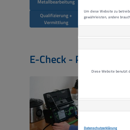
Metallbearbeitung
Montage + Verpackun
Um diese Website zu betreibe
Qualifizierung +
gewährleisten, andere brauch
Malerei
Vermittlung
E-Check - Prüfung orts
Diese Website benutzt
Datenschutzerklärung