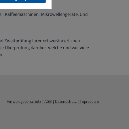
el, Kaffeemaschinen, Mikrowellengeräte. Und
nd Zweitprüfung Ihrer ortsveränderlichen
ie Überprüfung darüber, welche und wie viele
n.
Hinweisgeberschutz
|
AGB
|
Datenschutz
|
Impressum