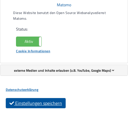
Matomo
Diese Website benutzt den Open Source Webanalysedienst
Matomo.
Status:
Aktiv
Nicht aktiv
Cookie Informationen
In Gefahrensituationen so schnell wie möglich, den Weg in
die Sicherheit finden, dafür sorgen Flucht- und
Rettungspläne in öffentlichen und gewerblichen Gebäuden.
externe Medien und Inhalte erlauben (z.B. YouTube, Google Maps)
Deshalb sind die Pläne auch wesentlicher Teil des
betrieblichen Brandschutzes.
Datenschutzerklärung
Der Feuerwehrplan trägt dazu bei, Menschenleben zu retten
und größere Sach- und Umweltschäden zu vermeiden. Sie
Einstellungen speichern
geben Aufschluss über Angriffswege, Brandschutz- und
Löscheinrichtungen sowie besondere
Gefahrenschwerpunkte.