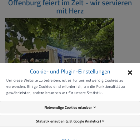
Offenburg feiert im Zelt - wir servieren
mit Herz
Cookie- und Plugin-Einstellungen
Um diese Website zu betreiben, ist es für uns notwendig Cookies zu
verwenden. Einige Cookies sind erforderlich, um die Funktionalität zu
gewährleisten, andere brauchen wir für unsere Statistik.
Das Cateringunternehmen der Lebenshilfe Offenburg-
Notwendige Cookies erlauben
Oberkirch-Lahr e.V. "Catering für ALLE" versorgt die Gäste des
Festivals "Offenburg feiert im Zelt"…
Statistik erlauben (z.B. Google Analytics)
Weiterlesen