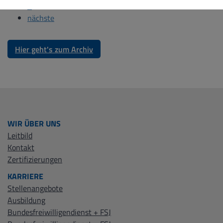
5
nächste
Hier geht's zum Archiv
WIR ÜBER UNS
Leitbild
Kontakt
Zertifizierungen
KARRIERE
Stellenangebote
Ausbildung
Bundesfreiwilligendienst + FSJ