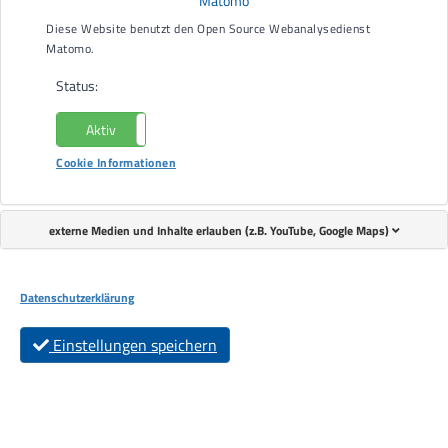
Matomo
Diese Website benutzt den Open Source Webanalysedienst
Matomo.
13.07.2026
Status:
Lebenshilfe freut sich über Spende von
Parker Hannifin
Aktiv
Nicht aktiv
Cookie Informationen
externe Medien und Inhalte erlauben (z.B. YouTube, Google Maps)
Datenschutzerklärung
Einstellungen speichern
Die Lebenshilfe Offenburg-Oberkirch-Lahr e.V. bedankt sich