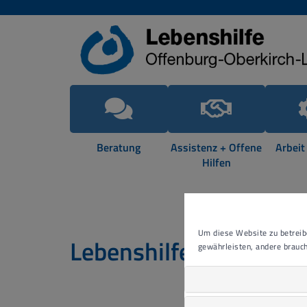
Beratung
Assistenz + Offene
Arbeit
Hilfen
Um diese Website zu betreibe
Lebenshilfe für Mensc
gewährleisten, andere brauch
Die Leb