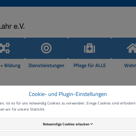
 + Bildung
Dienstleistungen
Pflege für ALLE
Wohn
Cookie- und Plugin-Einstellungen
n, ist es für uns notwendig Cookies zu verwenden. Einige Cookies sind erforderlic
hen mit Behinderung Offenbu
en wir für unsere Statistik.
Notwendige Cookies erlauben
enshilfe Offenburg-Oberkirch-Lahr e.V. mit ihren Albert-Schwei