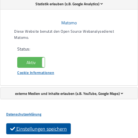
Statistik erlauben (z.B. Google Analytics)
Matomo
Diese Website benutzt den Open Source Webanalysedienst
Matomo.
Status:
Aktiv
Nicht aktiv
Cookie Informationen
Informationen zu "Begleitete
Elternschaft"
externe Medien und Inhalte erlauben (z.B. YouTube, Google Maps)
Informationen zu "Begleitete
Datenschutzerklärung
Elternschaft" in Leichter Sprache
Einstellungen speichern