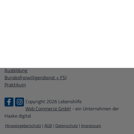
WIR ÜBER UNS
Leitbild
Kontakt
Zertifizierungen
KARRIERE
Stellenangebote
Ausbildung
Bundesfreiwilligendienst + FSJ
Praktikum
Copyright 2026 Lebenshilfe
Web Commerce GmbH
- ein Unternehmen der
Haake digital
Hinweisgeberschutz
|
AGB
|
Datenschutz
|
Impressum