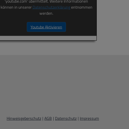
'youtube.com' übermittelt. Weitere Informationen
können in unserer
Datenschutzerklärung
entnommen
werden.
Youtube Aktivieren
Hinweisgeberschutz
|
AGB
|
Datenschutz
|
Impressum