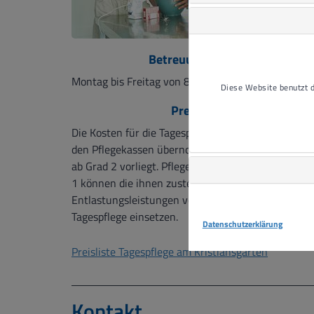
Betreuungszeiten
Montag bis Freitag von 8 bis 17 Uhr
Diese Website benutzt
Preisliste
Die Kosten für die Tagespflege werden anteilig von
den Pflegekassen übernommen, wenn ein Pflegegr
ab Grad 2 vorliegt. Pflegebedürftige des Pflegegrad
1 können die ihnen zustehenden
Entlastungsleistungen von 125€ pro Monat für die
Tagespflege einsetzen.
Datenschutzerklärung
Preisliste Tagespflege am Kristiansgarten
Kontakt