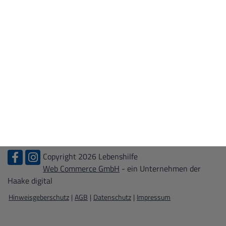
WIR ÜBER UNS
Leitbild
Kontakt
Zertifizierungen
KARRIERE
Stellenangebote
Ausbildung
Bundesfreiwilligendienst + FSJ
Praktikum
Copyright 2026 Lebenshilfe
Web Commerce GmbH
- ein Unternehmen der
Haake digital
Hinweisgeberschutz
|
AGB
|
Datenschutz
|
Impressum