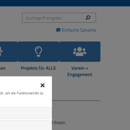
Einfache Sprache
en
Projekte für ALLE
Verein +
Engagement
h, um die Funktionalität zu
ternehmen ASW+W gGmbH und ihrem