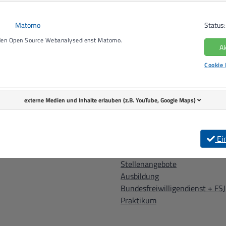
Lebenshilfe Offenburg-Oberkirch e.V.
Matomo
Status:
Im Seewinkel 3
77652
 den Open Source Webanalysedienst Matomo.
Ak
T +49 781 9225-65
F +49 781 22215
Cookie 
externe Medien und Inhalte erlauben (z.B. YouTube, Google Maps)
Ei
KARRIERE
Stellenangebote
Ausbildung
Bundesfreiwilligendienst + FSJ
Praktikum