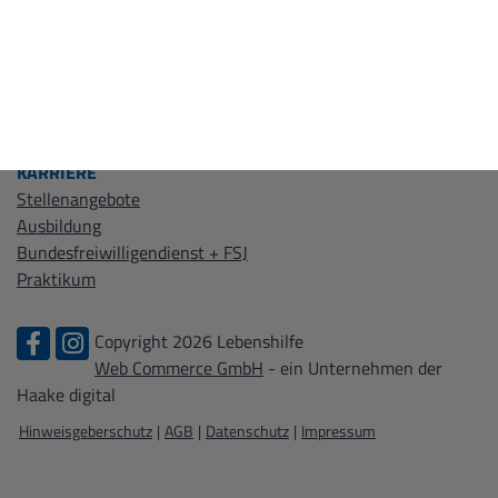
WIR ÜBER UNS
Leitbild
Kontakt
Zertifizierungen
KARRIERE
Stellenangebote
Ausbildung
Bundesfreiwilligendienst + FSJ
Praktikum
Copyright 2026 Lebenshilfe
Web Commerce GmbH
- ein Unternehmen der
Haake digital
Hinweisgeberschutz
|
AGB
|
Datenschutz
|
Impressum