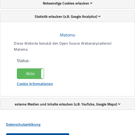
Notwendige Cookies erlauben
Statistik erlauben (z.B. Google Analytics)
Matomo
Diese Website benutzt den Open Source Webanalysedienst
Matomo.
Status:
Aktiv
Nicht aktiv
Cookie Informationen
externe Medien und Inhalte erlauben (z.B. YouTube, Google Maps)
v.l. Nadine Klasen (Wirtschaftsförderung
Stadt Oberkirch), Achim Feyhl
(Vorstandsvorsitzender Lebenshilfe
Datenschutzerklärung
Offenburg-Oberkirch e.V.), Bürgermeister