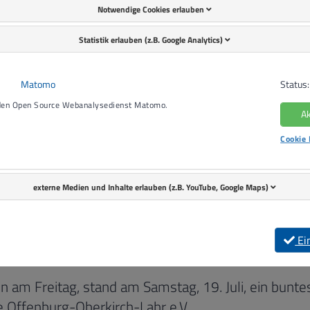
Notwendige Cookies erlauben
Statistik erlauben (z.B. Google Analytics)
Matomo
Status:
 den Open Source Webanalysedienst Matomo.
Ak
Cookie 
externe Medien und Inhalte erlauben (z.B. YouTube, Google Maps)
Ei
am Freitag, stand am Samstag, 19. Juli, ein buntes
 Offenburg-Oberkirch-Lahr e.V.