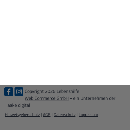
WIR ÜBER UNS
Leitbild
Kontakt
Zertifizierungen
KARRIERE
Stellenangebote
Ausbildung
Bundesfreiwilligendienst + FSJ
Praktikum
Copyright 2026 Lebenshilfe
Web Commerce GmbH
- ein Unternehmen der
Haake digital
Hinweisgeberschutz
|
AGB
|
Datenschutz
|
Impressum