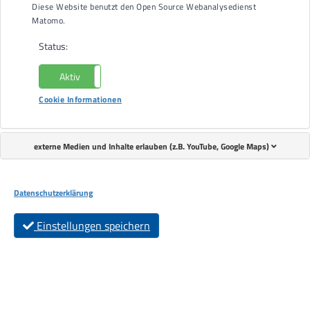
Diese Website benutzt den Open Source Webanalysedienst
Matomo.
Status:
Aktiv
Nicht aktiv
Cookie Informationen
externe Medien und Inhalte erlauben (z.B. YouTube, Google Maps)
Datenschutzerklärung
Einstellungen speichern
Die aktuelle Situation stellt uns alle vor besondere
Herausforderungen. Insbesondere Familien, die Angehörige mit