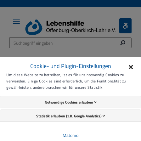
Toggle
Toggle
navigation
Bariere
Menü
Cookie- und Plugin-Einstellungen
Um diese Website zu betreiben, ist es für uns notwendig Cookies zu
27.04.2020
verwenden. Einige Cookies sind erforderlich, um die Funktionalität zu
gewährleisten, andere brauchen wir für unsere Statistik.
Wir sind für Sie da:
Notwendige Cookies erlauben
Familienunterstützender
Statistik erlauben (z.B. Google Analytics)
Dienst, Persönliche
Assistenz, Pflege
Matomo