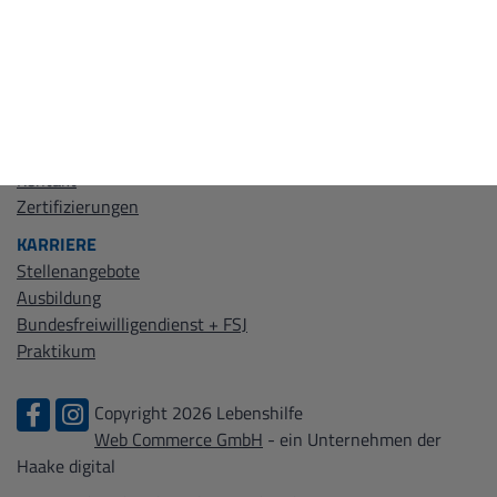
WIR ÜBER UNS
Leitbild
Kontakt
Zertifizierungen
KARRIERE
Stellenangebote
Ausbildung
Bundesfreiwilligendienst + FSJ
Praktikum
Copyright 2026 Lebenshilfe
Web Commerce GmbH
- ein Unternehmen der
Haake digital