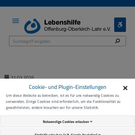
Toggle
Toggle
navigation
Bariere
Menü
31.03.2026
Cookie- und Plugin-Einstellungen
TREFFpunkt wurde zur
Um diese Website zu betreiben, ist es für uns notwendig Cookies zu
verwenden. Einige Cookies sind erforderlich, um die Funktionalität zu
Konzertlocation
gewährleisten, andere brauchen wir für unsere Statistik.
Notwendige Cookies erlauben
Statistik erlauben (z.B. Google Analytics)