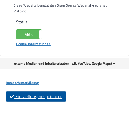
Diese Website benutzt den Open Source Webanalysedienst
Matomo.
Status:
Aktiv
Nicht aktiv
Cookie Informationen
externe Medien und Inhalte erlauben (z.B. YouTube, Google Maps)
Datenschutzerklärung
Einstellungen speichern
Im Sommer haben der Musikverein Ebersweier und Bewohner
der Wohneinrichtungen der Lebenshilfe gemeinsam ein
Konzert gegeben.
In mehreren Proben haben sich die Musiker mit und ohne