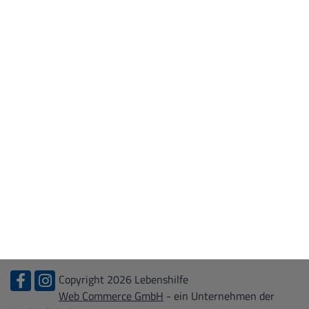
WIR ÜBER UNS
Leitbild
Kontakt
Zertifizierungen
KARRIERE
Stellenangebote
Ausbildung
Bundesfreiwilligendienst + FSJ
Praktikum
Copyright 2026 Lebenshilfe
Web Commerce GmbH
- ein Unternehmen der