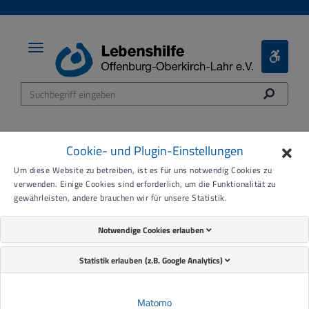
Toggle
Toggle
navigation
Bariere
Menü
Cookie- und Plugin-Einstellungen
Um diese Website zu betreiben, ist es für uns notwendig Cookies zu
Erstellt von Katharina Reich |
24.11.2025
verwenden. Einige Cookies sind erforderlich, um die Funktionalität zu
gewährleisten, andere brauchen wir für unsere Statistik.
Musikverein Ebersweier
Notwendige Cookies erlauben
übergibt Spende
Statistik erlauben (z.B. Google Analytics)
Erstellt von Katharina Reich
Matomo