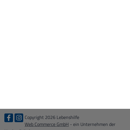
WIR ÜBER UNS
Leitbild
Kontakt
Zertifizierungen
KARRIERE
Stellenangebote
Ausbildung
Bundesfreiwilligendienst + FSJ
Praktikum
Copyright 2026 Lebenshilfe
Web Commerce GmbH
- ein Unternehmen der