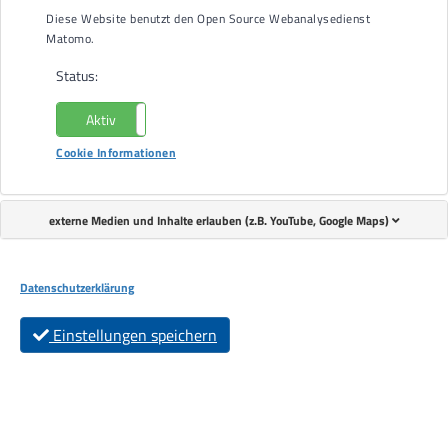
Diese Website benutzt den Open Source Webanalysedienst
Matomo.
Status:
Aktiv
Nicht aktiv
Cookie Informationen
externe Medien und Inhalte erlauben (z.B. YouTube, Google Maps)
Datenschutzerklärung
Veronika Hug spendet zum fünften Mal aus den Erlösen ihrer
Charity-Wolle.
Einstellungen speichern
Beim Adventsmarkt der Lebenshilfe Offenburg-Oberkirch-
Lahr e.V. am Samstag, 16. November, im Treffpunkt für Alle in
Oberkirch gab es Dekoratives und Nützliches aus den
Werkstätten und Kreativ- und Handarbeitsgruppen der