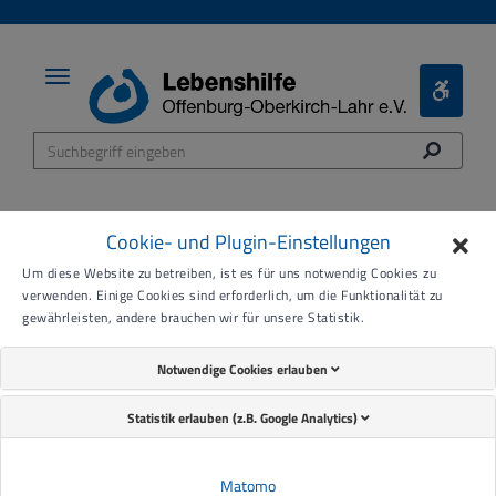
Toggle
Toggle
navigation
Bariere
Menü
Cookie- und Plugin-Einstellungen
Um diese Website zu betreiben, ist es für uns notwendig Cookies zu
19.11.2024
verwenden. Einige Cookies sind erforderlich, um die Funktionalität zu
gewährleisten, andere brauchen wir für unsere Statistik.
5 000 Euro aus Charity-
Notwendige Cookies erlauben
Wolle
Statistik erlauben (z.B. Google Analytics)
Matomo